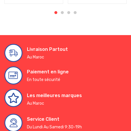
Livraison Partout
Au Maroc
Paiement en ligne
En toute sécurité
Les meilleures marques
Au Maroc
Service Client
Du Lundi Au Samedi 9:30-19h