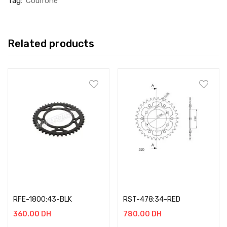
Tag:
Courrone
Related products
Add to cart
Add to cart
RFE-1800:43-BLK
RST-478:34-RED
360.00
DH
780.00
DH