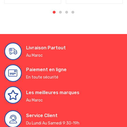
Livraison Partout
Au Maroc
Paiement en ligne
En toute sécurité
Les meilleures marques
Au Maroc
Service Client
Du Lundi Au Samedi 9:30-19h