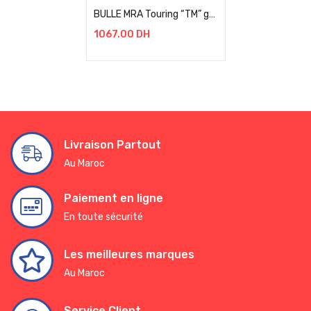
BULLE MRA Touring “TM” gris fumé, ABE BMW F 850 GS / RALLYE BJ 2021+
1067.00
DH
Livraison Partout
Au Maroc
Paiement en ligne
En toute sécurité
Les meilleures marques
Au Maroc
Service Client