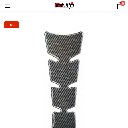
0
-0%