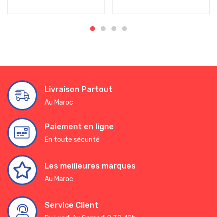
Livraison Partout
Au Maroc
Paiement en ligne
En toute sécurité
Les meilleures marques
Au Maroc
Service Client