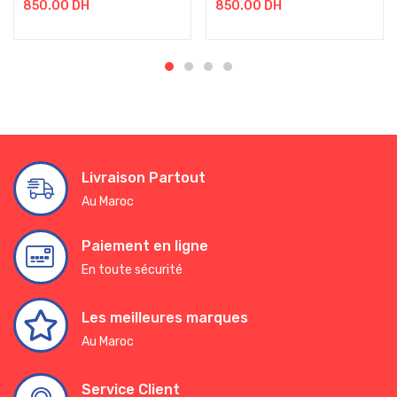
850.00
DH
850.00
DH
Livraison Partout
Au Maroc
Paiement en ligne
En toute sécurité
Les meilleures marques
Au Maroc
Service Client