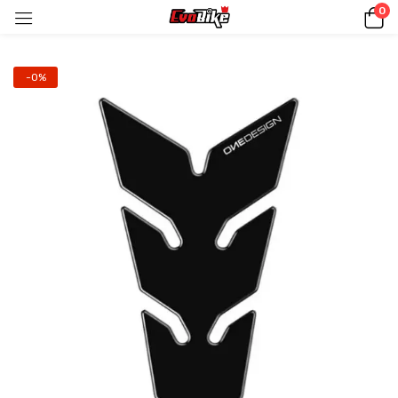
0
-0%