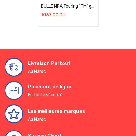
BULLE MRA Touring “TM” gris fumé, ABE BMW F 850 GS / RALLYE BJ 2021+
1067.00
DH
Livraison Partout
Au Maroc
Paiement en ligne
En toute sécurité
Les meilleures marques
Au Maroc
Service Client