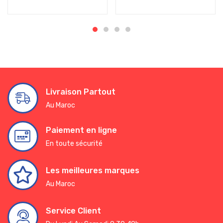
Livraison Partout
Au Maroc
Paiement en ligne
En toute sécurité
Les meilleures marques
Au Maroc
Service Client