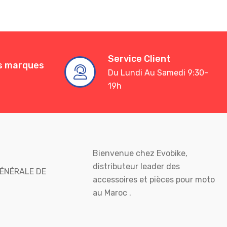
Service Client
es marques
Du Lundi Au Samedi 9:30-
19h
Bienvenue chez Evobike,
distributeur leader des
ÉNÉRALE DE
accessoires et pièces pour moto
au Maroc .