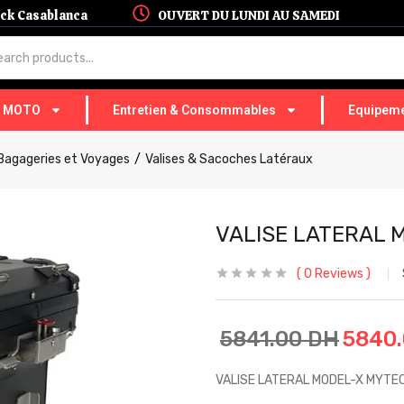
hock Casablanca
OUVERT DU LUNDI AU SAMEDI
T MOTO
Entretien & Consommables
Equipeme
Bagageries et Voyages
Valises & Sacoches Latéraux
VALISE LATERAL 
0
Reviews
5841.00
DH
5840
VALISE LATERAL MODEL-X MYTEC