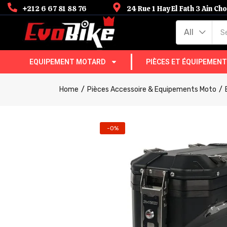
+212 6 67 81 88 76
24 Rue 1 Hay El Fath 3 Ain C
All
EQUIPEMENT MOTARD
PIÈCES ET ÉQUIPEMEN
Home
Pièces Accessoire & Equipements Moto
-0%