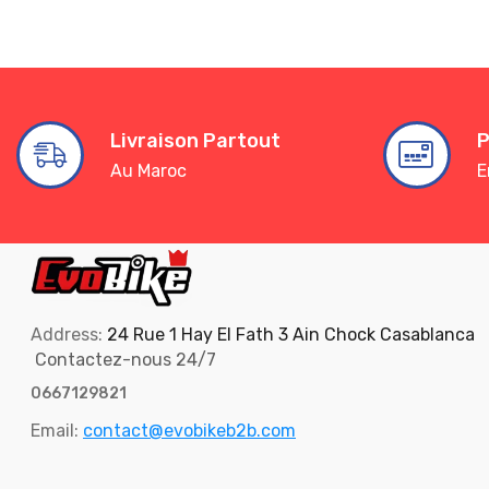
Livraison Partout
P
Au Maroc
E
Address:
24 Rue 1 Hay El Fath 3 Ain Chock Casablanca
Contactez-nous 24/7
0667129821
Email:
contact@evobikeb2b.com