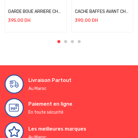
GARDE BOUE ARRIERE CHROME DECORATION HONDA GOLDWING 18-23
CACHE BAFFES AVANT CHROME HONDA GOLDWING 18-23
395.00
DH
390.00
DH
Livraison Partout
Au Maroc
Paiement en ligne
En toute sécurité
Les meilleures marques
Au Maroc