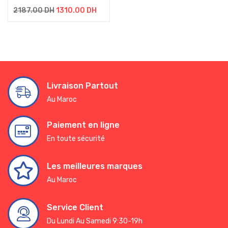
2187.00
DH
1310.00
DH
Livraison Partout
Au Maroc
Paiement en ligne
En toute sécurité
Les meilleures marques
Au Maroc
Service Client
Du Lundi Au Samedi 9:30-19h