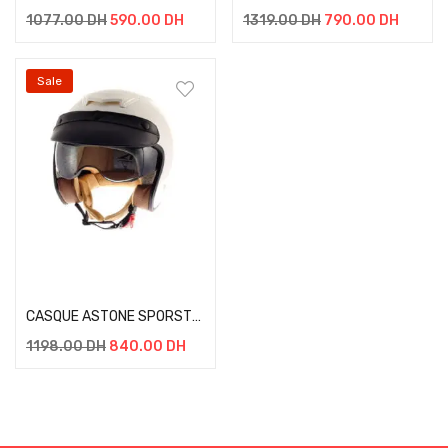
1077.00
DH
590.00
DH
1319.00
DH
790.00
DH
Sale
Select options
CASQUE ASTONE SPORSTER 2 BLANC
1198.00
DH
840.00
DH