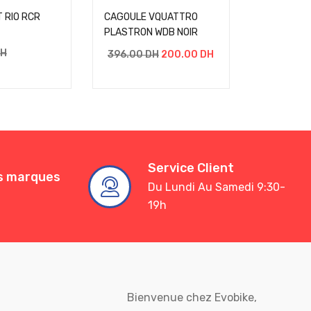
 RIO RCR
CAGOULE VQUATTRO
CASQUE B
PLASTRON WDB NOIR
NOIR
H
1540.00
396.00
DH
200.00
DH
1000.00
Service Client
es marques
Du Lundi Au Samedi 9:30-
19h
Bienvenue chez Evobike,