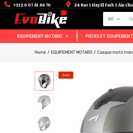
+212 6 67 81 88 76
24 Rue 1 Hay El Fath 3 Ain C
All
EQUIPEMENT MOTARD
PIÈCES ET ÉQUIPEMEN
Home
EQUIPEMENT MOTARD
Casque moto mar
Sale