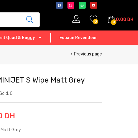
0.00
DH
0
0
nt Quad & Buggy
Espace Revendeur
Previous page
NIJET S Wipe Matt Grey
Sold:
0
0
DH
 Matt Grey