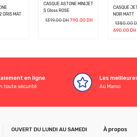
CASQUE ASTONE MINIJET
ONE
CASQUE JET
S Gloss ROSE
 GRIS MAT
NOIR MATT
1319.00
DH
790.00
DH
1380.00
D
690.00
DH
aiement en ligne
Les meilleur
n toute sécurité
Au Maroc
À propos
OUVERT DU LUNDI AU SAMEDI