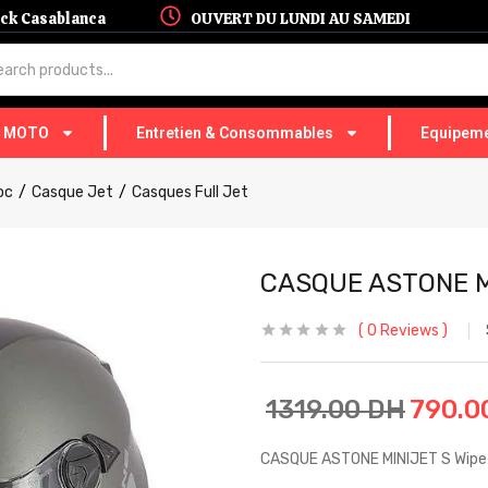
hock Casablanca
OUVERT DU LUNDI AU SAMEDI
T MOTO
Entretien & Consommables
Equipeme
oc
Casque Jet
Casques Full Jet
CASQUE ASTONE MI
0
Reviews
1319.00
DH
790.0
CASQUE ASTONE MINIJET S Wipe