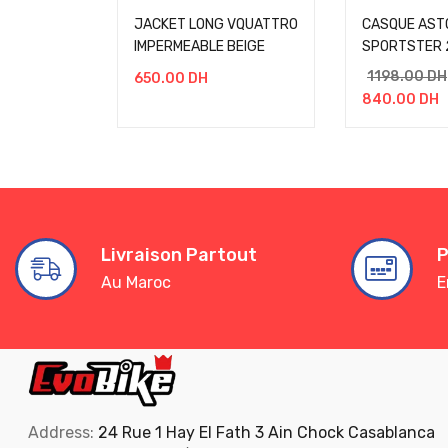
JACKET LONG VQUATTRO
CASQUE AST
IMPERMEABLE BEIGE
SPORTSTER 2
1198.00
DH
650.00
DH
840.00
DH
Livraison Partout
P
Au Maroc
E
Address:
24 Rue 1 Hay El Fath 3 Ain Chock Casablanca