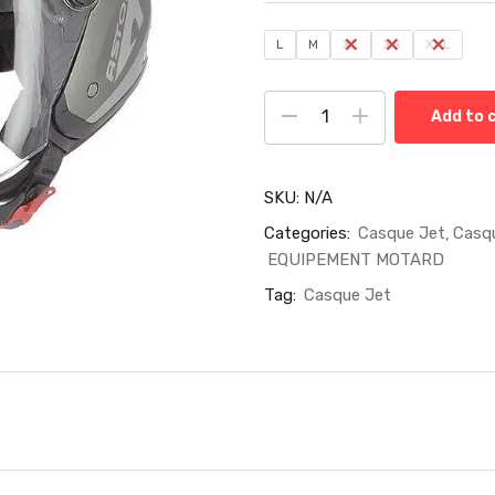
L
M
XL
XS
XXL
Add to 
SKU:
N/A
Categories:
Casque Jet
Casq
EQUIPEMENT MOTARD
Tag:
Casque Jet