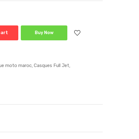
cart
Buy Now
ue moto maroc
Casques Full Jet