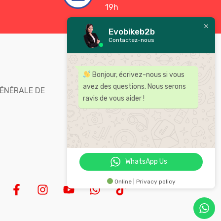
19h
Evobikeb2b
Contactez-nous
Bienvenue chez Evobike,
Bonjour, écrivez-nous si vous
distributeur leader des
avez des questions. Nous serons
ÉNÉRALE DE
accessoires et pièces pour moto
ravis de vous aider !
au Maroc .
WhatsApp Us
Online | Privacy policy