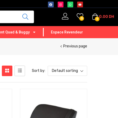
0.00
DH
0
0
nt Quad & Buggy
Espace Revendeur
Previous page
Sort by:
Default sorting