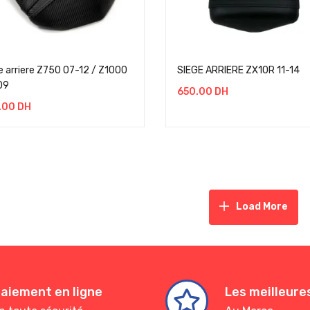
e arriere Z750 07-12 / Z1000
SIEGE ARRIERE ZX10R 11-14
09
650.00
DH
.00
DH
Load More
aiement en ligne
Les meilleur