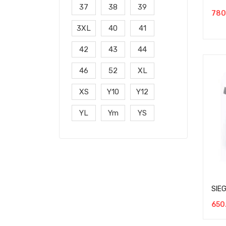
37
38
39
780
3XL
40
41
42
43
44
46
52
XL
XS
Y10
Y12
YL
Ym
YS
SIE
650