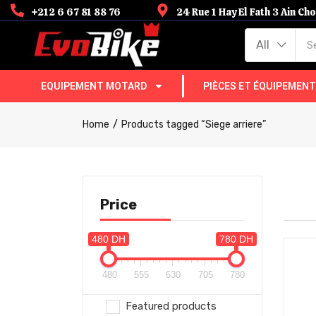
+212 6 67 81 88 76
24 Rue 1 Hay El Fath 3 Ain C
All
EQUIPEMENT MOTARD
PIÈCES ET ÉQUIPEMEN
Home
Products tagged “Siege arriere”
Price
480 DH
780 DH
480
555
630
705
780
Featured products