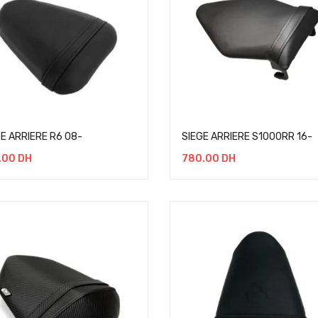
E ARRIERE R6 08-
SIEGE ARRIERE S1000RR 16-
.00
DH
780.00
DH