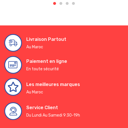
Livraison Partout
Au Maroc
Paiement en ligne
En toute sécurité
Les meilleures marques
Au Maroc
Service Client
Du Lundi Au Samedi 9:30-19h