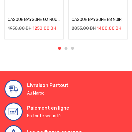
Select options
Select options
CASQUE BAYSONE G3 ROUGE
CASQUE BAYSONE E8 NOIR
1950.00
DH
1250.00
DH
2055.00
DH
1400.00
DH
Livraison Partout
Au Maroc
Paiement en ligne
En toute sécurité
Les meilleures marques