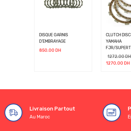
DISQUE GARNIS
CLUTCH DISC
D’EMBRAYAGE
YAMAHA
FJR/SUPERT
850.00
DH
1272.00
DH
1270.00
DH
Livraison Partout
P
Au Maroc
E