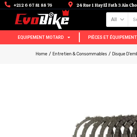
+212 6 67 81 88 76
24 Rue 1 Hay El Fath 3 Ain C
All
EQUIPEMENT MOTARD
PIÈCES ET ÉQUIPEMEN
Home
Entretien & Consommables
Disque D’em