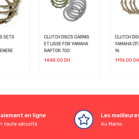
S SETS
CLUTCH DISCS GARNIS
CLUTCH DIS
ET LISSE FOR YAMAHA
YAMAHA CP
ENERE
RAPTOR 700
16
1448.00
DH
1196.00
D
aiement en ligne
Les meilleur
n toute sécurité
Au Maroc