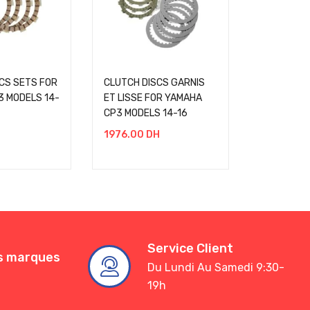
CS SETS FOR
CLUTCH DISCS GARNIS
CLUTCH DI
3 MODELS 14-
ET LISSE FOR YAMAHA
KAWASAKI
CP3 MODELS 14-16
960.00
D
H
1976.00
DH
Service Client
es marques
Du Lundi Au Samedi 9:30-
19h