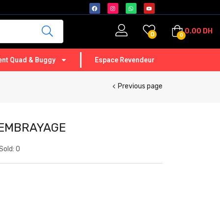
0.00
DH
0
0
nt Quad & Buggy
Espace Revendeur
Previous page
’EMBRAYAGE
Sold:
0