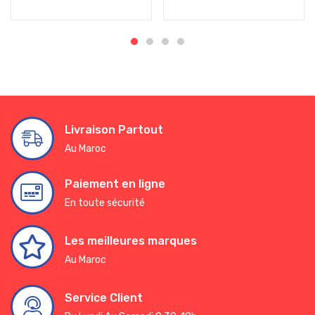
Livraison Partout
Au Maroc
Paiement en ligne
En toute sécurité
Les meilleures marques
Au Maroc
Service Client