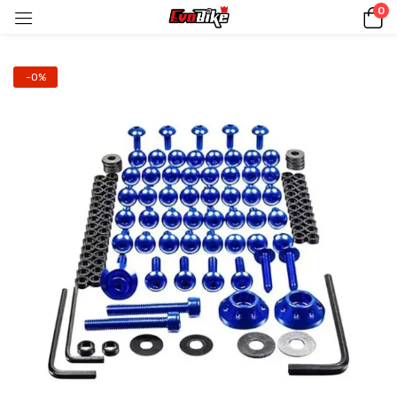
0
-0%