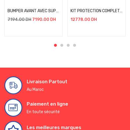
BUMPER AVANT AVEC SUPPORT DE TREUIL MAVERICK X3 + KIT DE FIXATION
KIT PROTECTION COMPLET Maverick X3 Turbo R, X DS Turbo R, X RS Turbo R (2016-)
12778.00
DH
7194.00
DH
7190.00
DH
Livraison Partout
Au Maroc
Paiement en ligne
En toute sécurité
Les meilleures marques