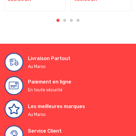
Livraison Partout
Au Maroc
Paiement en ligne
En toute sécurité
Les meilleures marques
Au Maroc
Service Client