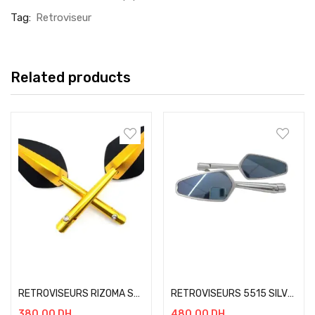
Tag:
Retroviseur
Related products
Add to cart
Add to cart
RETROVISEURS RIZOMA SEP RACING GOLD
RETROVISEURS 5515 SILVER
380.00
DH
480.00
DH