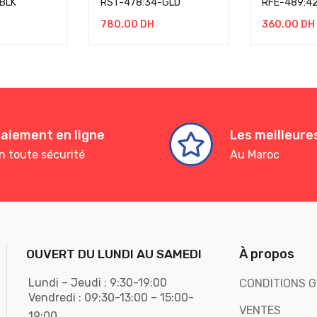
BLK
RST-478:34-GLD
RFE-489:4
780.00
DH
360.00
DH
aiement en ligne
Les meilleur
n toute sécurité
Au Maroc
À propos
OUVERT DU LUNDI AU SAMEDI
Lundi – Jeudi : 9:30-19:00
CONDITIONS G
Vendredi : 09:30-13:00 – 15:00-
VENTES
19:00