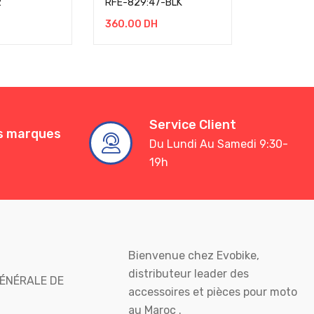
2
RFE-829:47-BLK
RFE-499:
360.00
DH
360.00
D
Service Client
es marques
Du Lundi Au Samedi 9:30-
19h
Bienvenue chez Evobike,
distributeur leader des
ÉNÉRALE DE
accessoires et pièces pour moto
au Maroc .