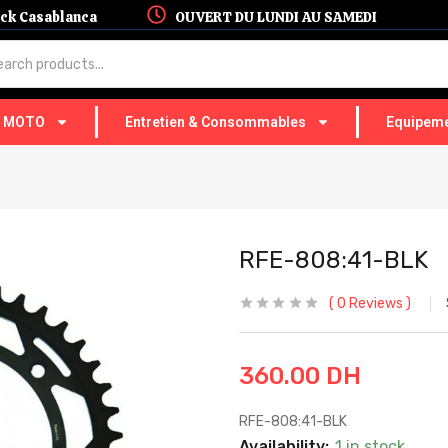
hock Casablanca
OUVERT DU LUNDI AU SAMEDI
T MOTO
Entretien & Consommables
Equipeme
RFE-808:41-BLK
0
Reviews
360.00
DH
RFE-808:41-BLK
Availability:
1 in stock