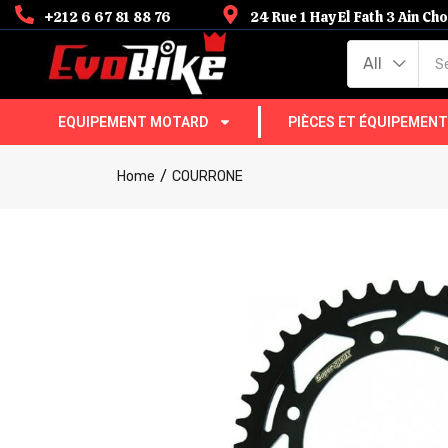
+212 6 67 81 88 76
24 Rue 1 Hay El Fath 3 Ain C
All
EQUIPEMENT MOTARD
PIÈCES ET ÉQUIPEMEN
Home
COURRONE