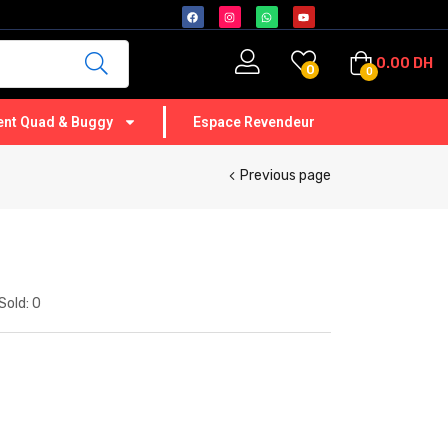
0.00
DH
0
0
nt Quad & Buggy
Espace Revendeur
Previous page
Sold:
0