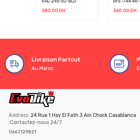
RAL-245:50-BLU
RFE-744:46-
580.00
DH
360.00
DH
Livraison Partout
P
Au Maroc
E
Address:
24 Rue 1 Hay El Fath 3 Ain Chock Casablanca
Contactez-nous 24/7
0667129821