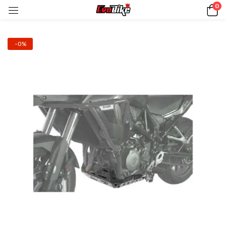
0
-0%