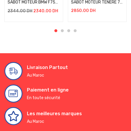
SABOT MOTEUR BMW F750/F850 GS NOIR
SABOT MOTEUR TENERE 700 /RALLY/WORLD WIDE/EXTREME -NOIR
2850.00
DH
2344.00
DH
2340.00
DH
Livraison Partout
Au Maroc
Paiement en ligne
En toute sécurité
Les meilleures marques
Au Maroc