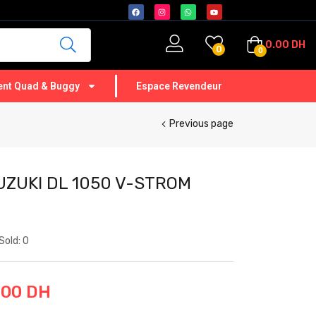
0.00
DH
0
0
nt Quad & Buggy
Espace Revendeur
Previous page
ZUKI DL 1050 V-STROM
Sold:
0
.00
DH