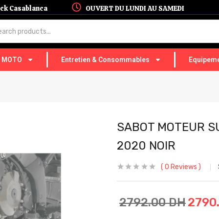
hock Casablanca
OUVERT DU LUNDI AU SAMEDI
T MOTO
Entretien & Consommables
Equipeme
SABOT MOTEUR SU
2020 NOIR
0
Reviews
2792.00
DH
2790