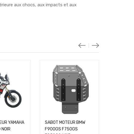
périeure aux chocs, aux impacts et aux
EUR YAMAHA
SABOT MOTEUR BMW
SABOT MO
 NOIR
F900GS F750GS
R1300GS 