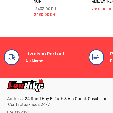
NOIR
WIDE/EXTREM
2433.00
DH
2850.00
DH
2430.00
DH
Livraison Partout
P
Au Maroc
E
Address:
24 Rue 1 Hay El Fath 3 Ain Chock Casablanca
Contactez-nous 24/7
0667129821