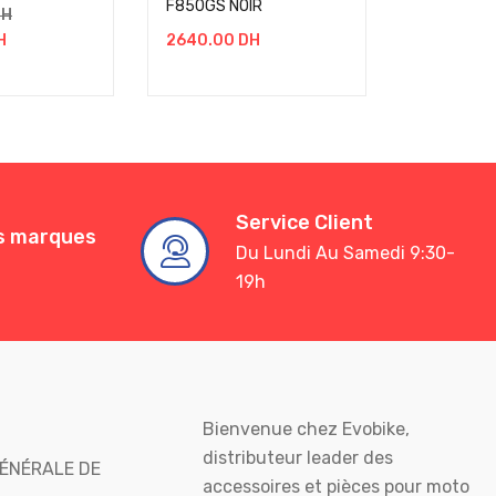
F850GS NOIR
R1300GS 
DH
H
2640.00
DH
2980.00
Service Client
es marques
Du Lundi Au Samedi 9:30-
19h
Bienvenue chez Evobike,
distributeur leader des
ÉNÉRALE DE
accessoires et pièces pour moto