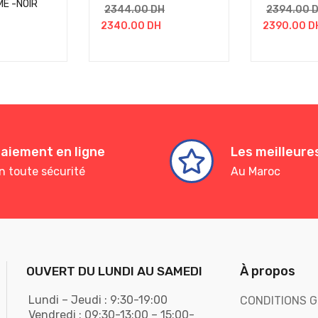
E -NOIR
2344.00
DH
2394.00
2340.00
DH
2390.00
D
aiement en ligne
Les meilleur
n toute sécurité
Au Maroc
À propos
OUVERT DU LUNDI AU SAMEDI
Lundi – Jeudi : 9:30-19:00
CONDITIONS G
Vendredi : 09:30-13:00 – 15:00-