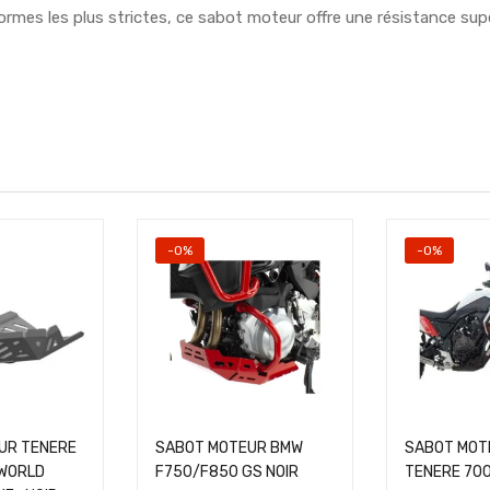
normes les plus strictes, ce sabot moteur offre une résistance su
-0%
-0%
UR TENERE
SABOT MOTEUR BMW
SABOT MOT
/WORLD
F750/F850 GS NOIR
TENERE 700