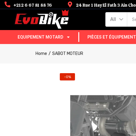
+212 6 67 81 88 76
24 Rue 1 Hay El Fath 3 Ain C
All
EQUIPEMENT MOTARD
PIÈCES ET ÉQUIPEMEN
Home
SABOT MOTEUR
-0%