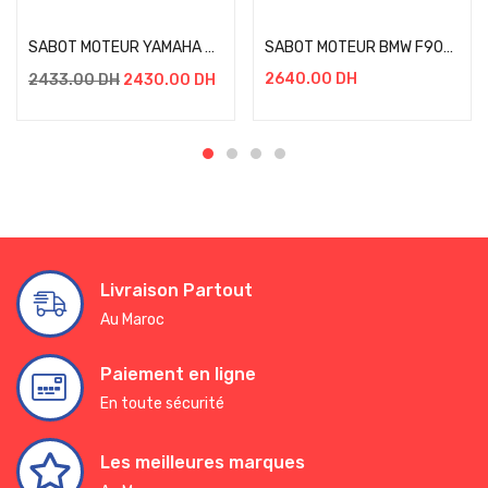
Add to cart
Add to cart
SABOT MOTEUR YAMAHA XTZ 660 TENERE 08-15 NOIR
SABOT MOTEUR BMW F900GS F750GS F850GS NOIR
2640.00
DH
2433.00
DH
2430.00
DH
Livraison Partout
Au Maroc
Paiement en ligne
En toute sécurité
Les meilleures marques