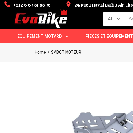
+212 6 67 81 88 76
24 Rue 1 Hay El Fath 3 Ain C
All
EQUIPEMENT MOTARD
PIÈCES ET ÉQUIPEMEN
Home
SABOT MOTEUR