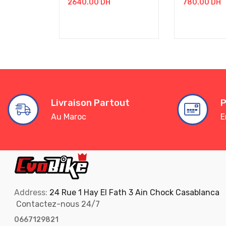
2640.00
DH
780.00
DH
Livraison Partout
P
Au Maroc
E
Address:
24 Rue 1 Hay El Fath 3 Ain Chock Casablanca
Contactez-nous 24/7
0667129821