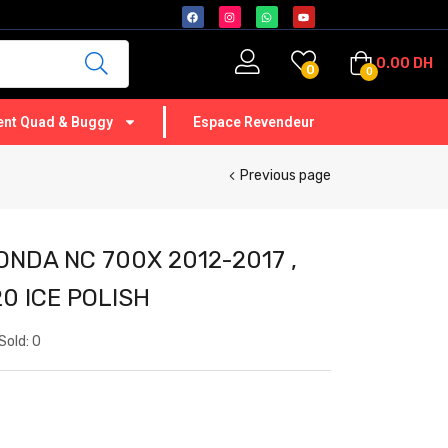
0.00
DH
0
0
nt Quad & Buggy
Espace Revendeur
Previous page
NDA NC 700X 2012-2017 ,
0 ICE POLISH
Sold:
0