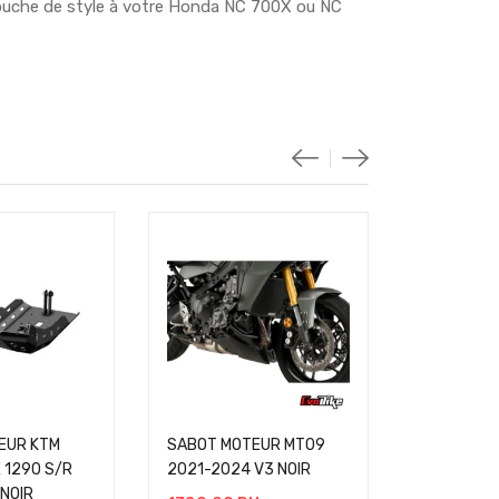
e touche de style à votre Honda NC 700X ou NC
EUR KTM
SABOT MOTEUR MT09
SABOT MO
 1290 S/R
2021-2024 V3 NOIR
TRK 702 X
NOIR