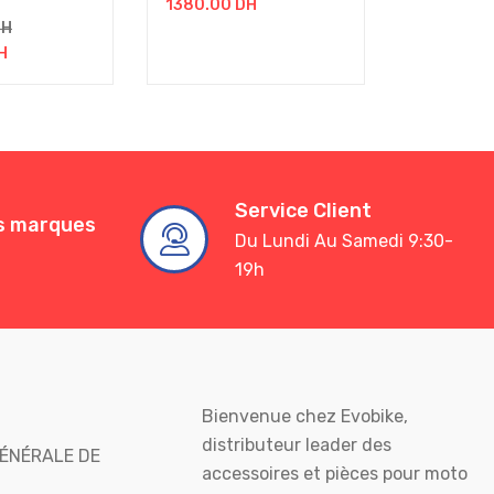
1380.00
DH
3300.00
DH
H
Service Client
es marques
Du Lundi Au Samedi 9:30-
19h
Bienvenue chez Evobike,
distributeur leader des
ÉNÉRALE DE
accessoires et pièces pour moto