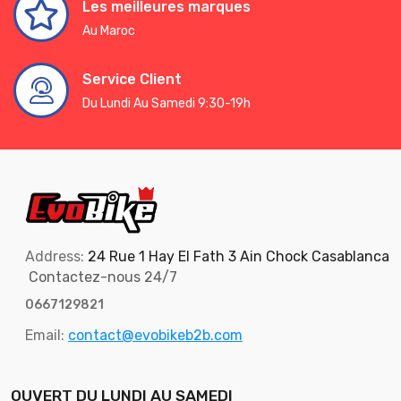
Les meilleures marques
Au Maroc
Service Client
Du Lundi Au Samedi 9:30-19h
Address:
24 Rue 1 Hay El Fath 3 Ain Chock Casablanca
Contactez-nous 24/7
0667129821
Email:
contact@evobikeb2b.com
OUVERT DU LUNDI AU SAMEDI