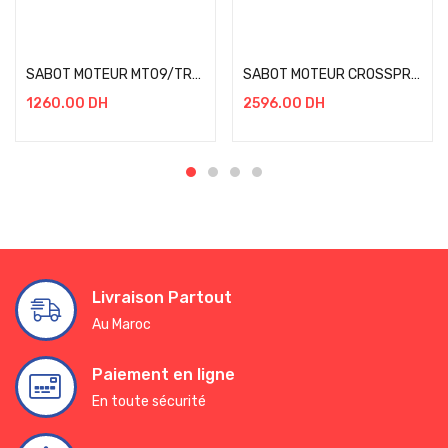
Add to cart
Add to cart
SABOT MOTEUR MT09/TRACER 900 2013-2020 NOIR
SABOT MOTEUR CROSSPRO KTM 1290 1190 1090 ADVENTURE NOIR
1260.00
DH
2596.00
DH
Livraison Partout
Au Maroc
Paiement en ligne
En toute sécurité